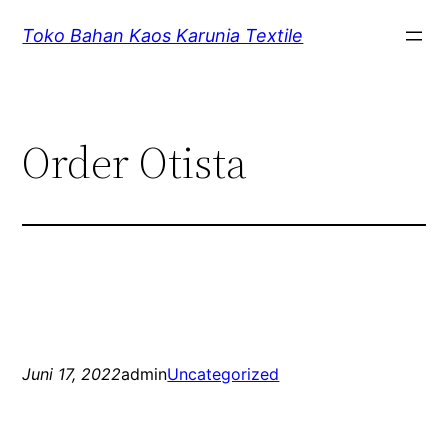
Lewati
Toko Bahan Kaos Karunia Textile
ke
konten
Order Otista
Juni 17, 2022
admin
Uncategorized